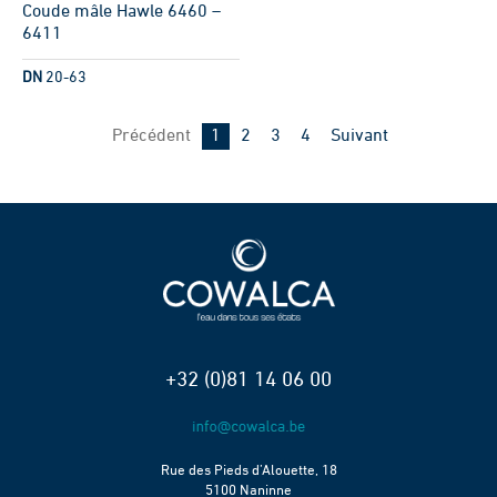
Coude mâle Hawle 6460 –
6411
DN
20-63
Page
Page
Page
Page
Précédent
1
2
3
4
Suivant
+32 (0)81 14 06 00
Rue des Pieds d’Alouette, 18
5100 Naninne