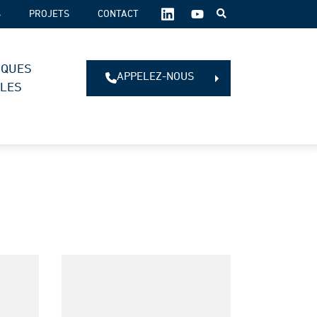
SUIVEZ-
S
PROJETS
CONTACT
NOUS
SUR
LES
IQUES
RÉSEAUX
APPELEZ-NOUS
SOCIAUX :
ALES