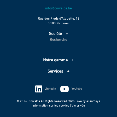
Rue des Pieds d’Alouette, 18
5100 Naninne
Société
Recherche
Accueil
Services
Projets
Notre gamme
Échelle de performance CO2
Adduction d’eau
Contact
Services
Assainissement
Information sur les cookies
Pompage
Information sur les cookies
Vie privée
Techniques spéciales
Linkedin
Youtube
Vie privée
© 2026, Cowalca All Rights Reserved. With Love by
eTeamsys.
Information sur les cookies |
Vie privée