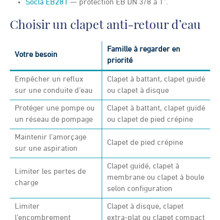
Socla EB281
— protection EB DN 3/8 à 1”.
Choisir un clapet anti-retour d’eau
Famille à regarder en
Votre besoin
priorité
Empêcher un reflux
Clapet à battant, clapet guidé
sur une conduite d’eau
ou clapet à disque
Protéger une pompe ou
Clapet à battant, clapet guidé
un réseau de pompage
ou clapet de pied crépine
Maintenir l’amorçage
Clapet de pied crépine
sur une aspiration
Clapet guidé, clapet à
Limiter les pertes de
membrane ou clapet à boule
charge
selon configuration
Limiter
Clapet à disque, clapet
l’encombrement
extra-plat ou clapet compact