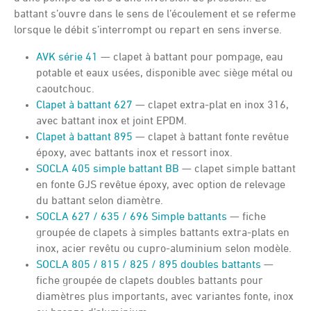
battant s’ouvre dans le sens de l’écoulement et se referme
lorsque le débit s’interrompt ou repart en sens inverse.
AVK série 41
— clapet à battant pour pompage, eau
potable et eaux usées, disponible avec siège métal ou
caoutchouc.
Clapet à battant 627
— clapet extra-plat en inox 316,
avec battant inox et joint EPDM.
Clapet à battant 895
— clapet à battant fonte revêtue
époxy, avec battants inox et ressort inox.
SOCLA 405 simple battant BB
— clapet simple battant
en fonte GJS revêtue époxy, avec option de relevage
du battant selon diamètre.
SOCLA 627 / 635 / 696 Simple battants
— fiche
groupée de clapets à simples battants extra-plats en
inox, acier revêtu ou cupro-aluminium selon modèle.
SOCLA 805 / 815 / 825 / 895 doubles battants
—
fiche groupée de clapets doubles battants pour
diamètres plus importants, avec variantes fonte, inox