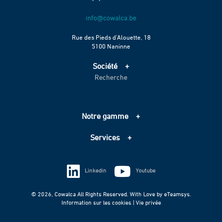
Rue des Pieds d’Alouette, 18
5100 Naninne
Société
Recherche
Accueil
Services
Projets
Notre gamme
Échelle de performance CO2
Adduction d’eau
Contact
Services
Assainissement
Information sur les cookies
Pompage
Information sur les cookies
Vie privée
Techniques spéciales
Linkedin
Youtube
Vie privée
© 2026, Cowalca All Rights Reserved. With Love by
eTeamsys.
Information sur les cookies |
Vie privée