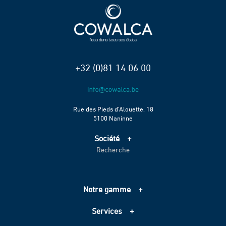
+32 (0)81 14 06 00
Rue des Pieds d’Alouette, 18
5100 Naninne
Société
Recherche
Accueil
Services
Projets
Notre gamme
Échelle de performance CO2
Adduction d’eau
Contact
Services
Assainissement
Information sur les cookies