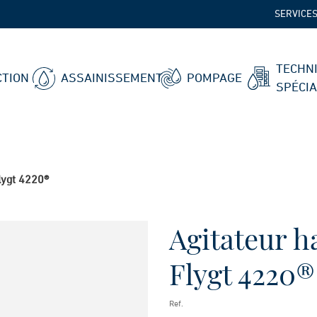
SERVICE
TECHN
TION
ASSAINISSEMENT
POMPAGE
SPÉCI
lygt 4220®
Agitateur h
Flygt 4220®
Ref.