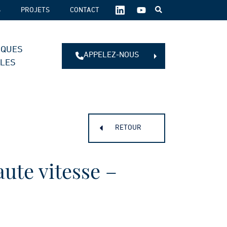
SUIVEZ-
S
PROJETS
CONTACT
NOUS
SUR
LES
IQUES
RÉSEAUX
APPELEZ-NOUS
SOCIAUX :
ALES
RETOUR
aute vitesse –