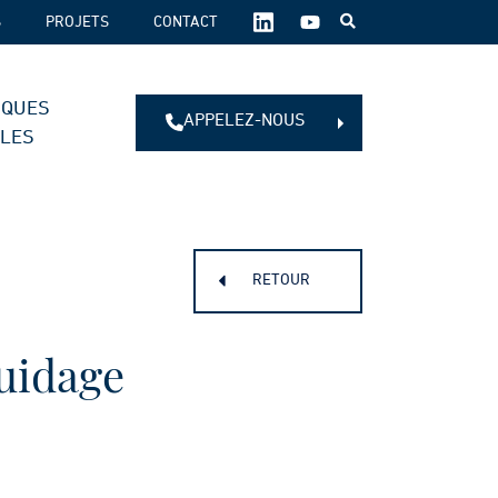
SUIVEZ-
S
PROJETS
CONTACT
NOUS
SUR
LES
IQUES
RÉSEAUX
APPELEZ-NOUS
SOCIAUX :
ALES
RETOUR
uidage