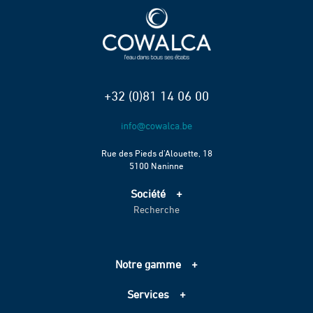
+32 (0)81 14 06 00
Rue des Pieds d’Alouette, 18
5100 Naninne
Société
Recherche
Accueil
Services
Projets
Notre gamme
Échelle de performance CO2
Adduction d’eau
Contact
Services
Assainissement
Information sur les cookies