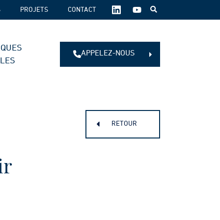
SUIVEZ-
S
PROJETS
CONTACT
NOUS
SUR
LES
IQUES
RÉSEAUX
APPELEZ-NOUS
SOCIAUX :
ALES
RETOUR
ir