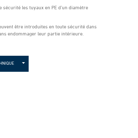
te sécurité les tuyaux en PE d’un diamètre
euvent être introduites en toute sécurité dans
ans endommager leur partie intérieure.
CHNIQUE
r 4 pipe
r