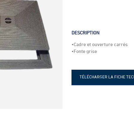
DESCRIPTION
•Cadre et ouverture carrés
•Fonte grise
TÉLÉCHARGER LA FICHE TE
Fiche-technique-Chassis-sim
double-fond