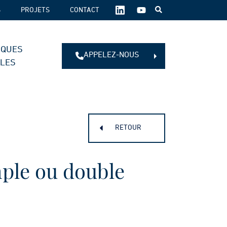
SUIVEZ-
S
PROJETS
CONTACT
NOUS
SUR
LES
IQUES
RÉSEAUX
APPELEZ-NOUS
SOCIAUX :
ALES
RETOUR
ple ou double