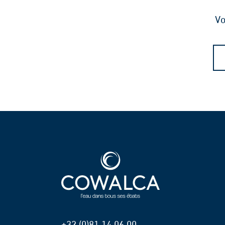
Vo
+32 (0)81 14 06 00