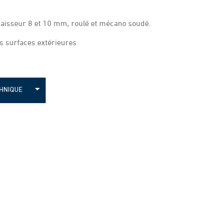
 épaisseur 8 et 10 mm, roulé et mécano soudé.
es surfaces extérieures
CHNIQUE
érivation
érivation