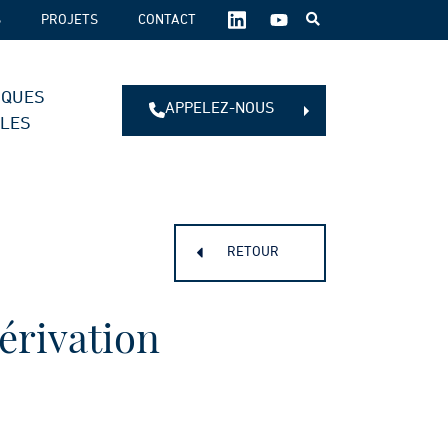
SUIVEZ-
S
PROJETS
CONTACT
NOUS
SUR
LES
IQUES
RÉSEAUX
APPELEZ-NOUS
SOCIAUX :
ALES
RETOUR
dérivation