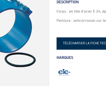
DESCRIPTION
Corps : en tôle d’acier E 24,
Peinture : anticorrosion sur l
TÉLÉCHARGER LA FICHE TE
Fiche technique - Collier de d
MARQUES
Fiche technique - Collier de d
'Grande tolérance'