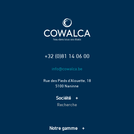
+32 (0)81 14 06 00
Rue des Pieds d’Alouette, 18
5100 Naninne
Société
Recherche
Accueil
Services
Projets
Notre gamme
Échelle de performance CO2