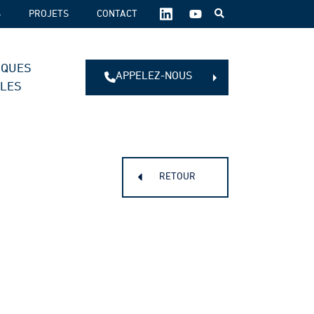
SUIVEZ-
S
PROJETS
CONTACT
NOUS
SUR
LES
IQUES
RÉSEAUX
APPELEZ-NOUS
SOCIAUX :
ALES
RETOUR