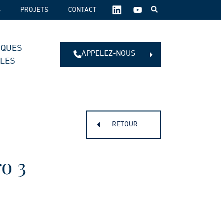
SUIVEZ-
S
PROJETS
CONTACT
NOUS
SUR
LES
IQUES
RÉSEAUX
APPELEZ-NOUS
SOCIAUX :
ALES
RETOUR
o 3