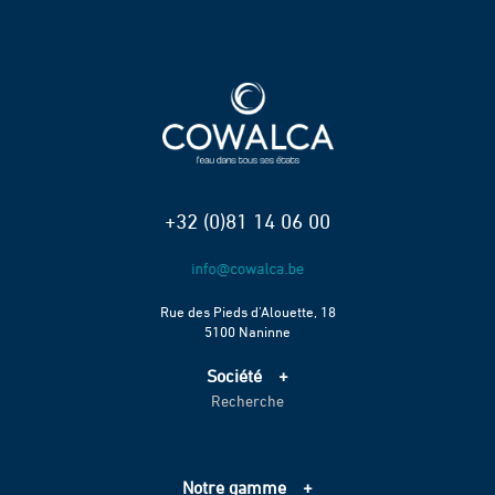
+32 (0)81 14 06 00
Rue des Pieds d’Alouette, 18
5100 Naninne
Société
Recherche
Accueil
Services
Projets
Notre gamme
Échelle de performance CO2