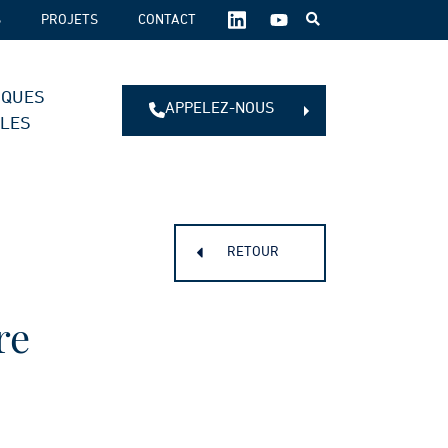
SUIVEZ-
S
PROJETS
CONTACT
NOUS
SUR
LES
IQUES
RÉSEAUX
APPELEZ-NOUS
SOCIAUX :
ALES
RETOUR
re