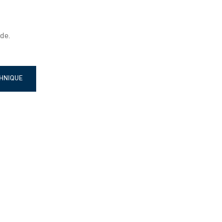
de.
CHNIQUE
re