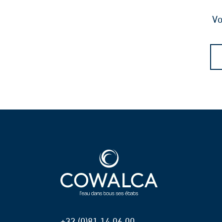
Vo
+32 (0)81 14 06 00