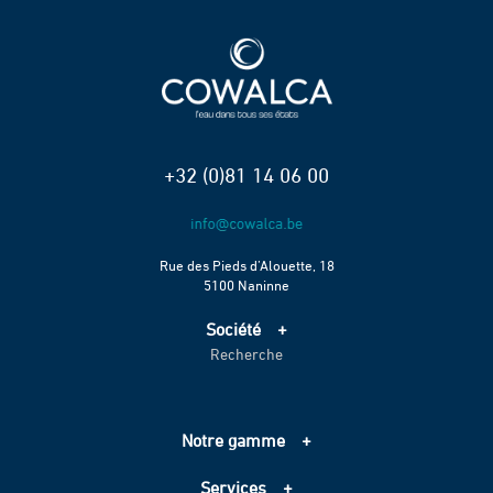
+32 (0)81 14 06 00
Rue des Pieds d’Alouette, 18
5100 Naninne
Société
Recherche
Accueil
Services
Projets
Notre gamme
Échelle de performance CO2
Adduction d’eau
Contact
Services