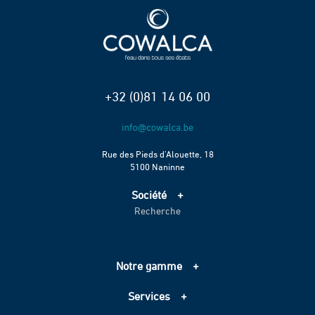
+32 (0)81 14 06 00
Rue des Pieds d’Alouette, 18
5100 Naninne
Société
Recherche
Accueil
Services
Projets
Notre gamme
Échelle de performance CO2
Adduction d’eau
Contact
Services
Assainissement
Information sur les cookies