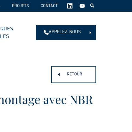
SUIVEZ-
S
PROJETS
CONTACT
NOUS
SUR
LES
IQUES
RÉSEAUX
APPELEZ-NOUS
SOCIAUX :
ALES
RETOUR
émontage avec NBR