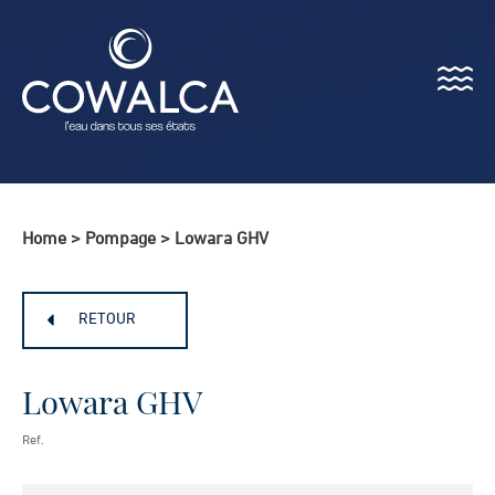
Menu
Cowalca
Home
>
Pompage
>
Lowara GHV
RETOUR
Lowara GHV
Ref.