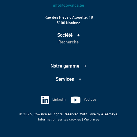
Rue des Pieds d’Alouette, 18
5100 Naninne
Société
Recherche
Accueil
Services
Projets
Notre gamme
Échelle de performance CO2
Adduction d’eau
Contact
Services
Assainissement
Information sur les cookies
Pompage
Information sur les cookies
Vie privée
Techniques spéciales
Linkedin
Youtube
Vie privée
© 2026, Cowalca All Rights Reserved. With Love by
eTeamsys.
Information sur les cookies |
Vie privée