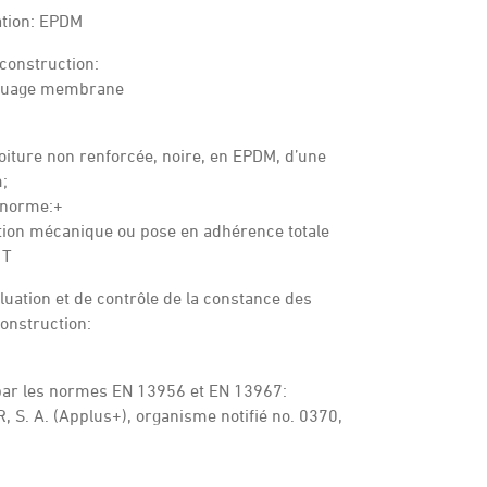
cation: EPDM
 construction:
rquage membrane
iture non renforcée, noire, en EPDM, d’une
;
a norme:+
ation mécanique ou pose en adhérence totale
 T
uation et de contrôle de la constance des
onstruction:
 par les normes EN 13956 et EN 13967:
. A. (Applus+), organisme notifié no. 0370,