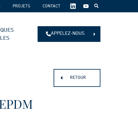
SUIVEZ-
S
PROJETS
CONTACT
NOUS
SUR
LES
IQUES
RÉSEAUX
APPELEZ-NOUS
SOCIAUX :
ALES
RETOUR
 EPDM