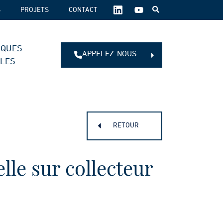
SUIVEZ-
S
PROJETS
CONTACT
NOUS
SUR
LES
IQUES
RÉSEAUX
APPELEZ-NOUS
SOCIAUX :
ALES
RETOUR
lle sur collecteur