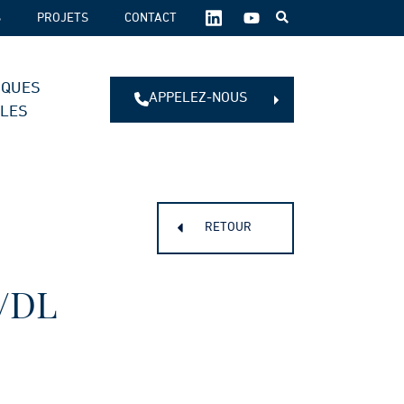
SUIVEZ-
S
PROJETS
CONTACT
NOUS
SUR
LES
IQUES
RÉSEAUX
APPELEZ-NOUS
SOCIAUX :
ALES
RETOUR
/DL