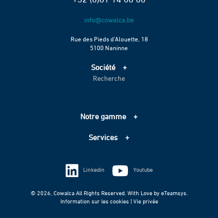
Rue des Pieds d’Alouette, 18
5100 Naninne
Société
Recherche
Accueil
Services
Projets
Notre gamme
Échelle de performance CO2
Adduction d’eau
Contact
Services
Assainissement
Information sur les cookies
Pompage
Information sur les cookies
Vie privée
Techniques spéciales
Linkedin
Youtube
Vie privée
© 2026, Cowalca All Rights Reserved. With Love by
eTeamsys.
Information sur les cookies |
Vie privée