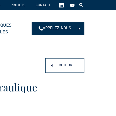
SUIVEZ-
S
PROJETS
CONTACT
NOUS
SUR
LES
IQUES
RÉSEAUX
APPELEZ-NOUS
SOCIAUX :
ALES
RETOUR
raulique