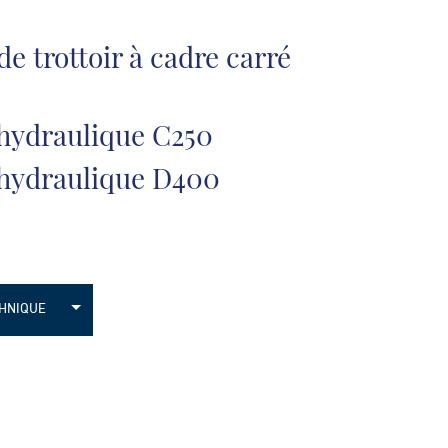
de trottoir à cadre carré
 hydraulique C250
 hydraulique D400
CHNIQUE
raulique
raulique