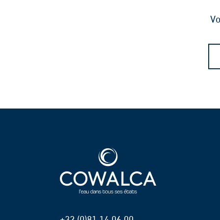
Vo
+32 (0)81 14 06 00