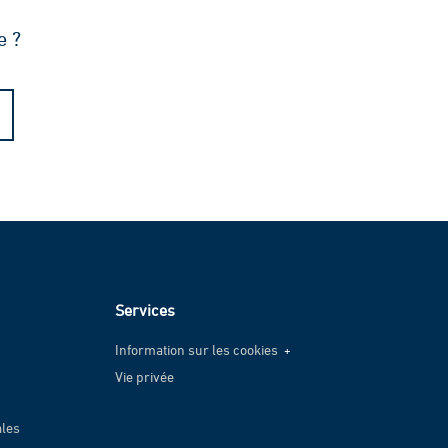
raulique
e ?
Services
Information sur les cookies
Vie privée
Information sur les cookies
Vie privée
ales