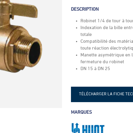
DESCRIPTION
Robinet 1/4 de tour à tou
Indexation de la bille en
totale
Compatibilité des matériau
toute réaction électrolyt
Manette asymétrique en la
fermeture du robinet
DN 15 à DN 25
TÉLÉCHARGER LA FICHE TE
Fiche technique - Robinet à bi
MARQUES
230-231