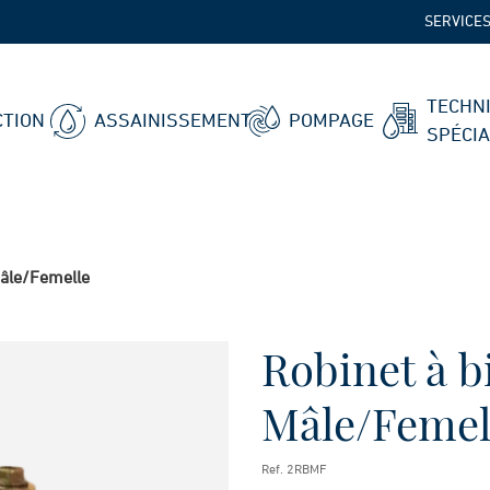
SERVICE
TECHN
TION
ASSAINISSEMENT
POMPAGE
SPÉCI
Mâle/Femelle
Robinet à bi
Mâle/Femel
Ref. 2RBMF