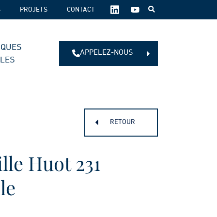
SUIVEZ-
S
PROJETS
CONTACT
NOUS
SUR
LES
IQUES
RÉSEAUX
APPELEZ-NOUS
SOCIAUX :
ALES
RETOUR
lle Huot 231
le