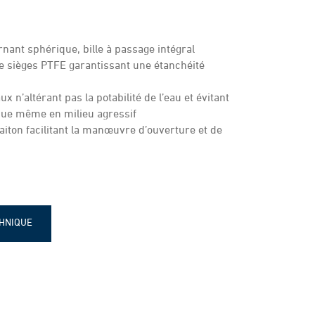
rnant sphérique, bille à passage intégral
tre sièges PTFE garantissant une étanchéité
x n’altérant pas la potabilité de l’eau et évitant
ique même en milieu agressif
iton facilitant la manœuvre d’ouverture et de
CHNIQUE
lle Huot