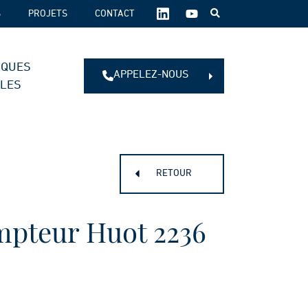
SUIVEZ-
S
PROJETS
CONTACT
NOUS
SUR
LES
IQUES
RÉSEAUX
APPELEZ-NOUS
SOCIAUX :
ALES
RETOUR
mpteur Huot 2236