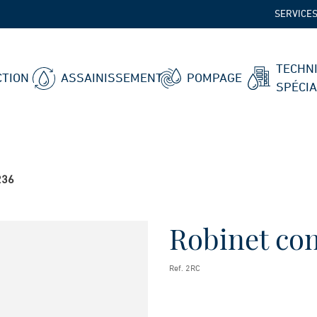
SERVICE
TECHN
TION
ASSAINISSEMENT
POMPAGE
SPÉCI
236
Robinet co
Ref. 2RC