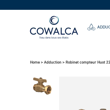
Cowalca
ADDUC
Home
>
Adduction
>
Robinet compteur Huot 2