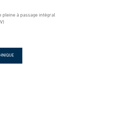
e pleine à passage intégral
V)
CHNIQUE
mpteur