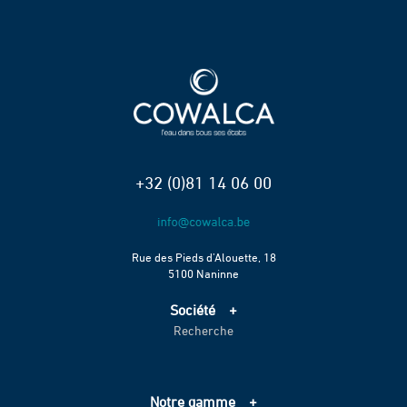
+32 (0)81 14 06 00
Rue des Pieds d’Alouette, 18
5100 Naninne
Société
Recherche
Accueil
Services
Projets
Notre gamme
Échelle de performance CO2