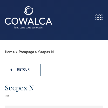
Menu
Cowalca
Home
>
Pompage
>
Seepex N
RETOUR
Seepex N
Ref.