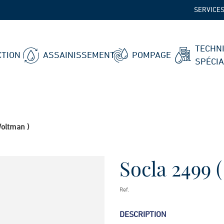
SERVICE
TECHN
TION
ASSAINISSEMENT
POMPAGE
SPÉCI
Woltman )
Socla 2499 
Ref.
DESCRIPTION