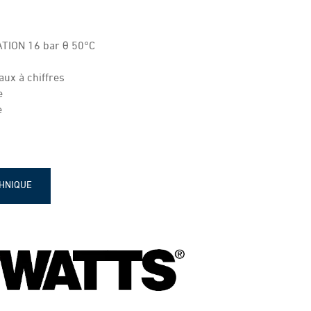
TION 16 bar θ 50°C
aux à chiffres
e
e
CHNIQUE