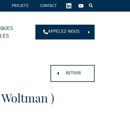
SUIVEZ-
S
PROJETS
CONTACT
NOUS
SUR
LES
IQUES
RÉSEAUX
APPELEZ-NOUS
SOCIAUX :
ALES
RETOUR
( Woltman )