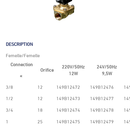
DESCRIPTION
Femelle/Femelle
Connection
220V/50Hz
24V/50Hz
Orifice
12W
9,5W
«
3/8
12
149B12472
149B12476
14
1/2
12
149B12473
149B12477
14
3/4
18
149B12474
149B12478
14
1
25
149B12475
149B12479
14