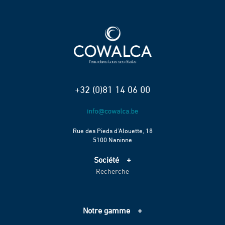
+32 (0)81 14 06 00
Rue des Pieds d’Alouette, 18
5100 Naninne
Société
Recherche
Accueil
Services
Projets
Notre gamme
Échelle de performance CO2
Adduction d’eau
Contact