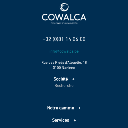
+32 (0)81 14 06 00
Rue des Pieds d’Alouette, 18
5100 Naninne
Société
Recherche
Accueil
Services
Projets
Notre gamme
Échelle de performance CO2
Adduction d’eau
Contact
Services
Assainissement
Information sur les cookies