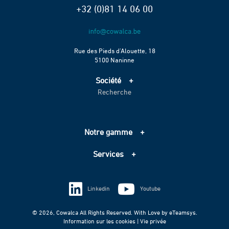
+32 (0)81 14 06 00
Rue des Pieds d’Alouette, 18
5100 Naninne
Société
Recherche
Accueil
Services
Projets
Notre gamme
Échelle de performance CO2
Adduction d’eau
Contact
Services
Assainissement
Information sur les cookies
Pompage
Information sur les cookies
Vie privée
Techniques spéciales
Linkedin
Youtube
Vie privée
© 2026, Cowalca All Rights Reserved. With Love by
eTeamsys.
Information sur les cookies |
Vie privée