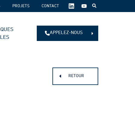
SUIVEZ-
S
PROJETS
CONTACT
NOUS
SUR
LES
IQUES
RÉSEAUX
APPELEZ-NOUS
SOCIAUX :
ALES
RETOUR