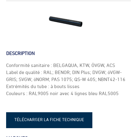
DESCRIPTION
Conformité sanitaire : BELGAQUA, KTW, ÖVGW, ACS
Label de qualité : RAL; BENOR; DIN Plus; DVGW; öVGW-
GRIS; SVGW; öNORM; PAS 1075; QS-W 405; NBNT42-116
Extrémités du tube : à bouts lisses
Couleurs : RAL9005 noir avec 4 lignes bleu RAL5005
TÉLÉCHARGER LA FICHE TECHNIQUE
Fiche technique - Tuyau polyéthylène