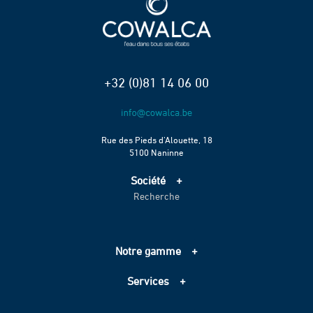
+32 (0)81 14 06 00
Rue des Pieds d’Alouette, 18
5100 Naninne
Société
Recherche
Accueil
Services
Projets
Notre gamme
Échelle de performance CO2
Adduction d’eau
Contact
Services
Assainissement
Information sur les cookies
Pompage