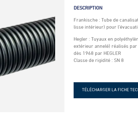
DESCRIPTION
Frankische : Tube de canalisat
lisse intérieur) pour l’évacuat
Hegler : Tuyaux en polyéthylèn
extérieur annelé) réalisés pa
dès 1968 par HEGLER
Classe de rigidité : SN 8
TÉLÉCHARGER LA FICHE TE
Fiche technique - Tuyaux PEH
Franksiche
Fiche technique - Tuyau PEHD
Hegler