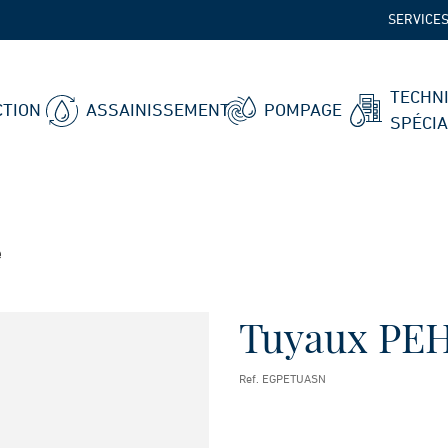
SERVICE
TECHN
TION
ASSAINISSEMENT
POMPAGE
SPÉCI
é
Tuyaux PEH
Ref. EGPETUASN