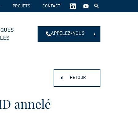
SUIVEZ-
S
PROJETS
CONTACT
NOUS
SUR
LES
IQUES
RÉSEAUX
APPELEZ-NOUS
SOCIAUX :
ALES
RETOUR
D annelé