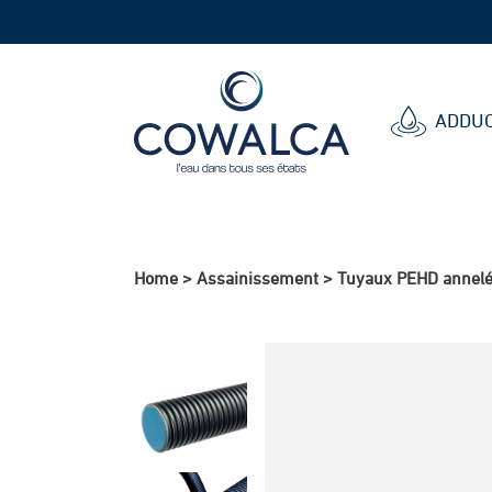
Cowalca
ADDUC
Home
>
Assainissement
>
Tuyaux PEHD annel