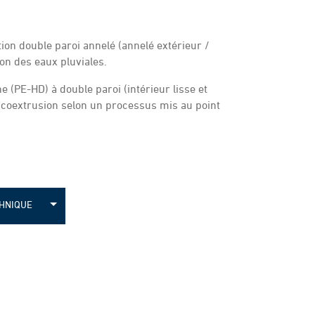
ion double paroi annelé (annelé extérieur /
ion des eaux pluviales.
e (PE-HD) à double paroi (intérieur lisse et
r coextrusion selon un processus mis au point
CHNIQUE
D annelé
 annelé