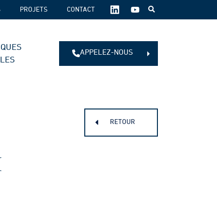
SUIVEZ-
S
PROJETS
CONTACT
NOUS
SUR
LES
IQUES
RÉSEAUX
APPELEZ-NOUS
SOCIAUX :
ALES
RETOUR
I