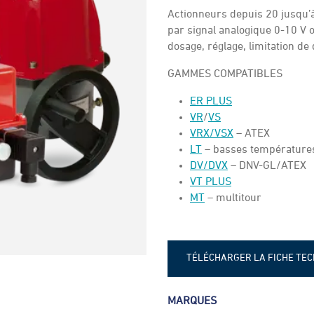
Actionneurs depuis 20 jusqu’
par signal analogique 0-10 V o
dosage, réglage, limitation de
GAMMES COMPATIBLES
ER PLUS
VR
/
VS
VRX/VSX
– ATEX
LT
– basses température
DV/DVX
– DNV-GL/ATEX
VT PLUS
MT
– multitour
TÉLÉCHARGER LA FICHE TE
Fiche technique - Actionneur
MARQUES