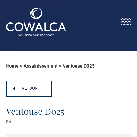
Menu
Cowalca
Home
>
Assainissement
>
Ventouse D025
RETOUR
Ventouse D025
Ref.