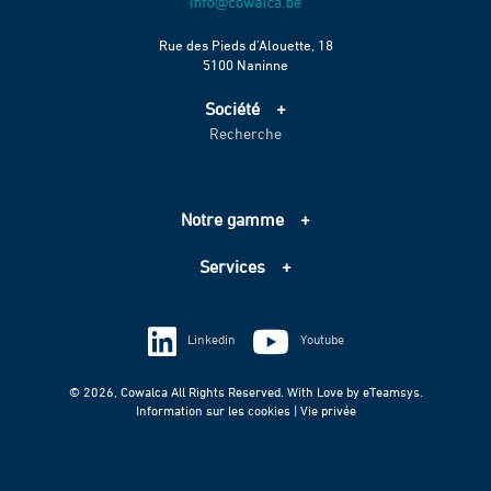
Rue des Pieds d’Alouette, 18
5100 Naninne
Société
Recherche
Accueil
Services
Projets
Notre gamme
Échelle de performance CO2
Adduction d’eau
Contact
Services
Assainissement
Information sur les cookies
Pompage
Information sur les cookies
Vie privée
Techniques spéciales
Linkedin
Youtube
Vie privée
© 2026, Cowalca All Rights Reserved. With Love by
eTeamsys.
Information sur les cookies |
Vie privée