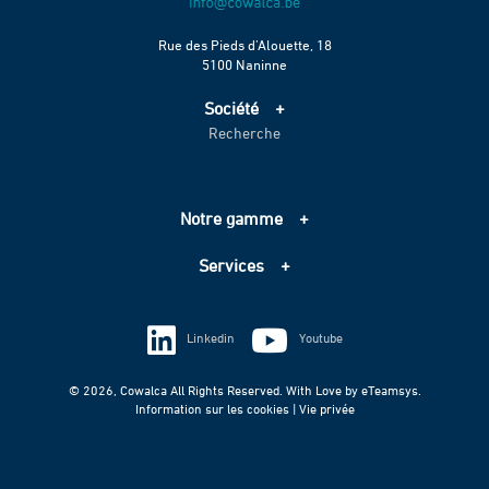
Rue des Pieds d’Alouette, 18
5100 Naninne
Société
Recherche
Accueil
Services
Projets
Notre gamme
Échelle de performance CO2
Adduction d’eau
Contact
Services
Assainissement
Information sur les cookies
Pompage
Information sur les cookies
Vie privée
Techniques spéciales
Linkedin
Youtube
Vie privée
© 2026, Cowalca All Rights Reserved. With Love by
eTeamsys.
Information sur les cookies |
Vie privée