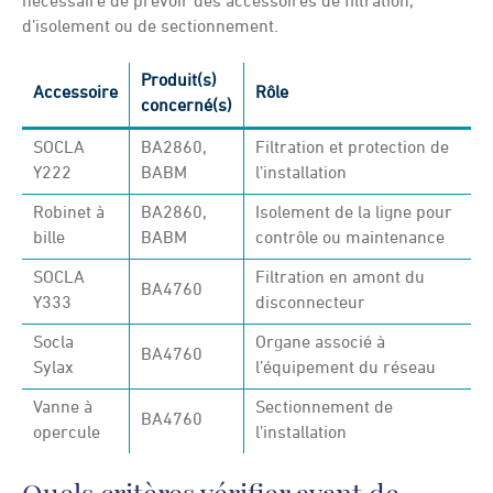
nécessaire de prévoir des accessoires de filtration,
d’isolement ou de sectionnement.
Produit(s)
Accessoire
Rôle
concerné(s)
SOCLA
BA2860,
Filtration et protection de
Y222
BABM
l’installation
Robinet à
BA2860,
Isolement de la ligne pour
bille
BABM
contrôle ou maintenance
SOCLA
Filtration en amont du
BA4760
Y333
disconnecteur
Socla
Organe associé à
BA4760
Sylax
l’équipement du réseau
Vanne à
Sectionnement de
BA4760
opercule
l’installation
Quels critères vérifier avant de