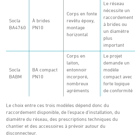
Le réseau
nécessite un
Corps en fonte
raccordement
Socla
À brides
revêtu époxy,
à brides ou
BA4760
PN10
montage
un diamètre
horizontal
plus
important
Corps en
Le projet
laiton,
demande un
Socla
BA compact
entonnoir
modèle
BABM
PN10
incorporé,
compact avec
nombreux
forte logique
agréments
de conformité
Le choix entre ces trois modèles dépend donc du
raccordement disponible, de l’espace d’installation, du
diamètre du réseau, des prescriptions techniques du
chantier et des accessoires à prévoir autour du
disconnecteur.