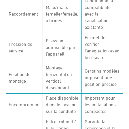
Conditionne la
Mâle/mâle,
compatibilité
Raccordement
femelle/femelle,
avec la
à brides
canalisation
existante
Permet de
Pression
Pression de
vérifier
admissible par
service
l’adéquation avec
l’appareil
le réseau
Montage
Certains modèles
Position de
horizontal ou
imposent une
montage
vertical
position précise
descendant
Place disponible
Important pour
Encombrement
dans le local ou
les installations
sur la conduite
compactes
Filtre, robinet à
Garantit la
bille, vanne,
cohérence et la