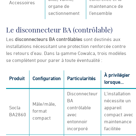
Accessoires
organe de
maintenance de
sectionnement
l’ensemble
Le disconnecteur BA (contrôlable)
Les
disconnecteurs BA contrôlables
sont destinés aux
installations nécessitant une protection renforcée contre
les retours d’eau. Dans la gamme Cowalca, trois modèles
se complètent pour parer à toute éventualité :
À privilégier
Produit
Configuration
Particularités
lorsque…
Disconnecteur
L’installation
BA
nécessite un
Mâle/mâle,
Socla
contrôlable
appareil
format
BA2860
avec
compact avec
compact
entonnoir
maintenance
incorporé
facilitée