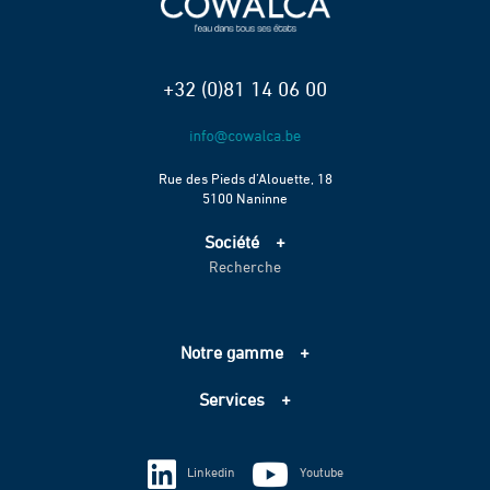
+32 (0)81 14 06 00
Rue des Pieds d’Alouette, 18
5100 Naninne
Société
Recherche
Accueil
Services
Projets
Notre gamme
Échelle de performance CO2
Adduction d’eau
Contact
Services
Assainissement
Information sur les cookies
Pompage
Information sur les cookies
Vie privée
Techniques spéciales
Linkedin
Youtube
Vie privée