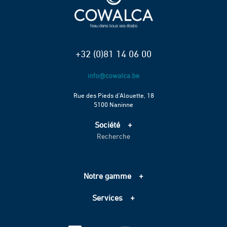
+32 (0)81 14 06 00
Rue des Pieds d’Alouette, 18
5100 Naninne
Société
Recherche
Accueil
Services
Projets
Notre gamme
Échelle de performance CO2
Adduction d’eau
Contact
Services
Assainissement
Information sur les cookies
Pompage
Information sur les cookies
Vie privée