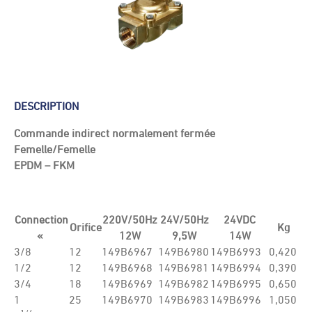
DESCRIPTION
Commande indirect normalement fermée
Femelle/Femelle
EPDM – FKM
Connection
220V/50Hz
24V/50Hz
24VDC
Orifice
Kg
«
12W
9,5W
14W
3/8
12
149B6967
149B6980
149B6993
0,420
1/2
12
149B6968
149B6981
149B6994
0,390
3/4
18
149B6969
149B6982
149B6995
0,650
1
25
149B6970
149B6983
149B6996
1,050