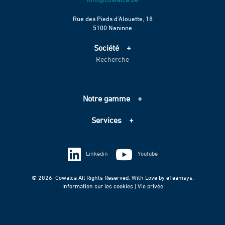
Rue des Pieds d’Alouette, 18
5100 Naninne
Société
Recherche
Accueil
Services
Projets
Notre gamme
Échelle de performance CO2
Adduction d’eau
Contact
Services
Assainissement
Information sur les cookies
Pompage
Information sur les cookies
Vie privée
Techniques spéciales
Linkedin
Youtube
Vie privée
© 2026, Cowalca All Rights Reserved. With Love by
eTeamsys.
Information sur les cookies |
Vie privée