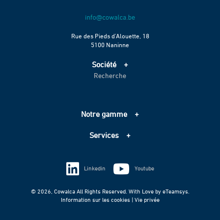
Rue des Pieds d’Alouette, 18
5100 Naninne
Société
Recherche
Accueil
Services
Projets
Notre gamme
Échelle de performance CO2
Adduction d’eau
Contact
Services
Assainissement
Information sur les cookies
Pompage
Information sur les cookies
Vie privée
Techniques spéciales
Linkedin
Youtube
Vie privée
© 2026, Cowalca All Rights Reserved. With Love by
eTeamsys.
Information sur les cookies |
Vie privée