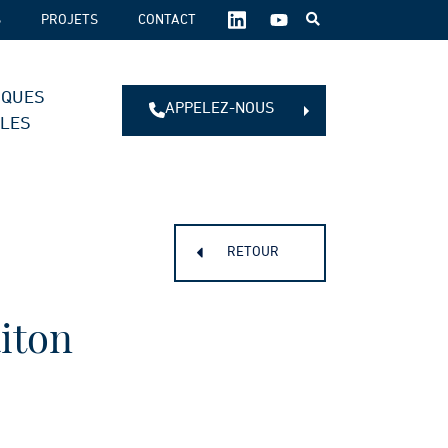
SUIVEZ-
S
PROJETS
CONTACT
NOUS
SUR
LES
IQUES
RÉSEAUX
APPELEZ-NOUS
SOCIAUX :
ALES
RETOUR
iton