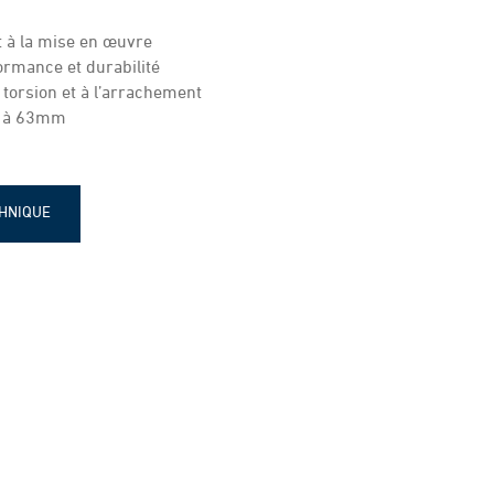
 à la mise en œuvre
ormance et durabilité
 torsion et à l’arrachement
0 à 63mm
CHNIQUE
iton