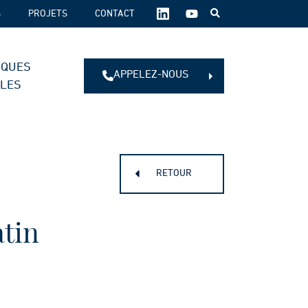
SUIVEZ-
S
PROJETS
CONTACT
NOUS
SUR
LES
IQUES
RÉSEAUX
APPELEZ-NOUS
SOCIAUX :
ALES
RETOUR
tin