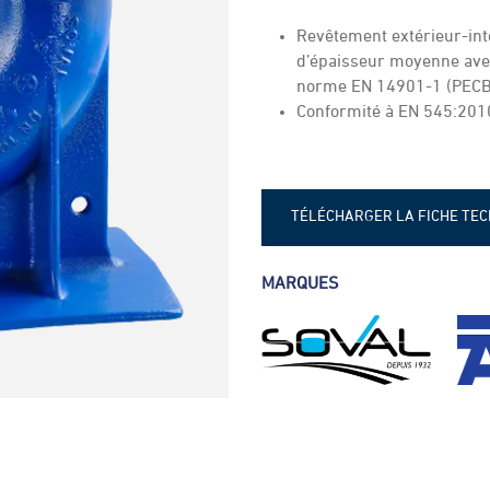
Revêtement extérieur-int
d’épaisseur moyenne ave
norme EN 14901-1 (PECB
Conformité à EN 545:201
TÉLÉCHARGER LA FICHE TE
fiche-technique-courbe-a-pat
MARQUES
fiche-technique-courbe-a-pat
fiche-technique-courbe à pat