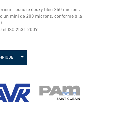
érieur : poudre époxy bleu 250 microns
c un mini de 200 microns, conforme à la
)
0 et ISO 2531:2009
CHNIQUE
in-soval
in-avk
in pam