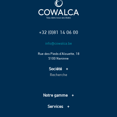
+32 (0)81 14 06 00
Rue des Pieds d’Alouette, 18
5100 Naninne
Société
Recherche
Accueil
Services
Projets
Notre gamme
Échelle de performance CO2
Adduction d’eau
Contact
Services
Assainissement
Information sur les cookies
Pompage